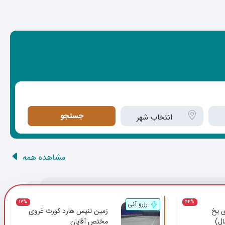
جستجو
انتخاب شهر
مشاهده همه
17%
44%
رزرو آنی
 یخ
زمین تنیس هارد کورت غروی
ال)
مختص آقایان