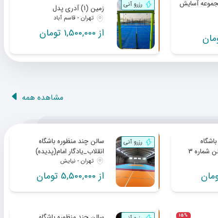
و آنلاین پدل مجموعه آسایش
رزرو آنی
زمین (1) آدری پدل
تهران - قاسم آباد
از 1,500,000 تومان
مشاهده همه
اشگاه
سالن چند منظوره باشگاه
رزرو آنی
ن شماره 3
انقلاب_یادگار امام(پدیده)
تهران - نیایش
از 5,500,000 تومان
سالن چند منظوره باشگاه
15%
رزرو آنی