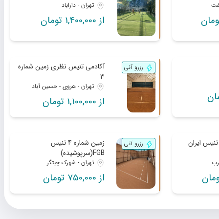
فت
تهران - داراباد
از 1,400,000 تومان
آکادمی تنیس نظری زمین شماره
رزرو آنی
3
تهران - هروی - حسین آباد
از 1,100,000 تومان
مین VIP شماره 1 تنیس ایران
زمین شماره 4 تنیس
رزرو آنی
FGB(سرپوشیده)
رب
تهران - شهرک چیتگر
از 750,000 تومان