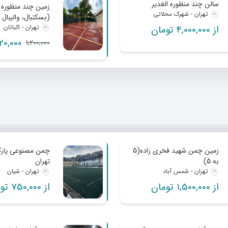
سالن چند منظوره الغدیر
زمین چند منظوره ا
تهران - شهرک محلاتی
تهران - اکباتان
، فوتبال تنیسی ، ب
از 4,000,000 تومان
آهن
1,020,000 ت
1,200,000
زمین چمن شهید فخری زاده(5
چمن مصنوعی پارک
به 5)
تهران
تهران - شمس آباد
تهران - شیان
از 1,500,000 تومان
از 750,000 تومان