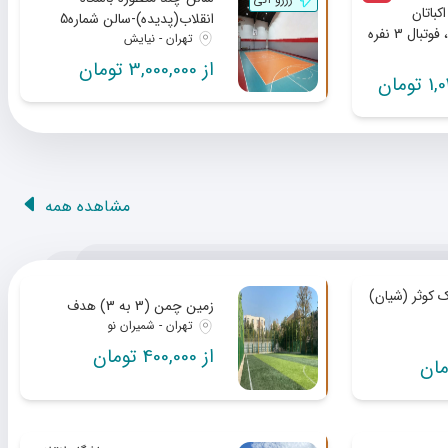
کباتان
انقلاب(پدیده)-سالن شماره5
(بسکتبال، والیبال ، فوتبال 3 نفره
تهران - نیایش
دمینتون راه
از 3,000,000 تومان
ومان
مشاهده همه
 کوثر (شیان)
زمین چمن (3 به 3) هدف
تهران - شمیران نو
از 400,000 تومان