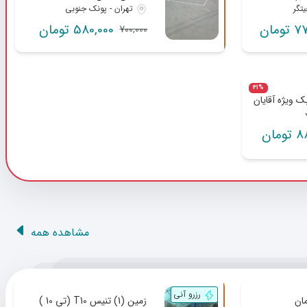
تگر
تهران - پونک جنوبی
ومان
580,000 تومان
700,000
41%
مان
مشاهده همه
رزرو آنی
زمین (1) تنیس T10 (تی 10 )