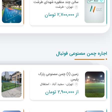
سالن چند منظوره شهدای طرشت
تهران - طرشت
از 2,700,000 تومان
اجاره چمن مصنوعی فوتبال
زمین (1) چمن مصنوعی پارک
پلیس
تهران - مجید آباد - استقلال
از 2,900,000 تومان