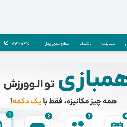
ی
مسابقات
رنکینگ
سطح بندی پدل
02192002635