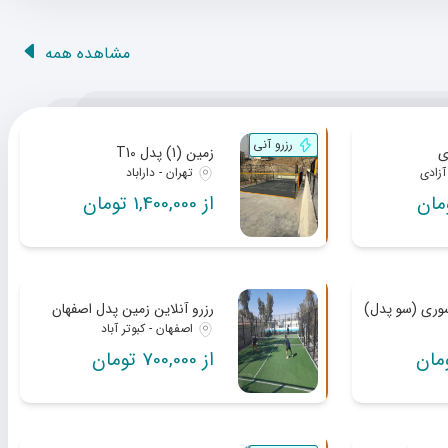
مشاهده همه
رزرو آنی
زمین (1) پدل T10
آزادی
تهران - داراباد
از 1,400,000 تومان
وری (سو پدل)
رزرو آنلاین زمین پدل اصفهان
اصفهان - کبوتر آباد
از 700,000 تومان