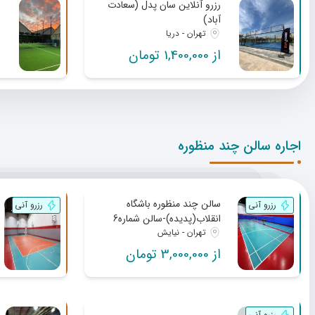
رزرو آنلاین سان پدل (سعادت
آباد)
تهران - دریا
از 1,400,000 تومان
اجاره سالن چند منظوره
سالن چند منظوره باشگاه
رزرو آنی
رزرو آنی
انقلاب(پدیده)-سالن شماره6
تهران - نیایش
از 3,000,000 تومان
رزرو آنی